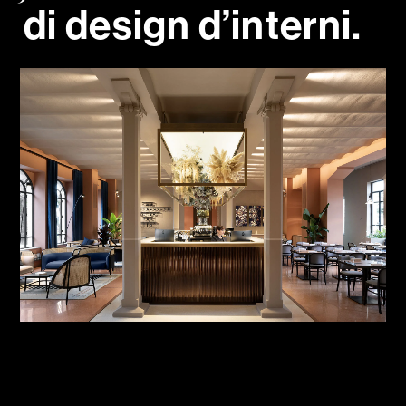
d
i
d
e
s
i
g
n
d
’
i
n
t
e
r
n
i
.