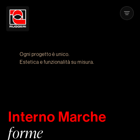
Ogni progetto è unico.
Estetica e funzionalità su misura.
I
n
t
e
r
n
o
M
a
r
c
h
e
f
o
r
m
e