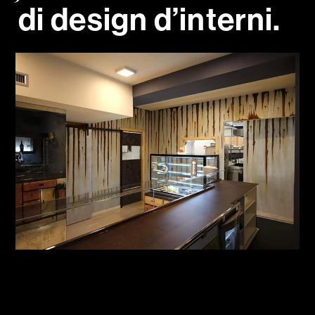
d
i
d
e
s
i
g
n
d
’
i
n
t
e
r
n
i
.