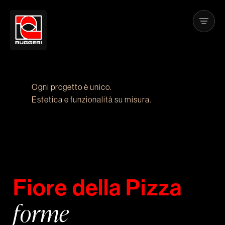
Ogni progetto è unico.
Estetica e funzionalità su misura.
F
i
o
r
e
d
e
l
l
a
P
i
z
z
a
f
o
r
m
e